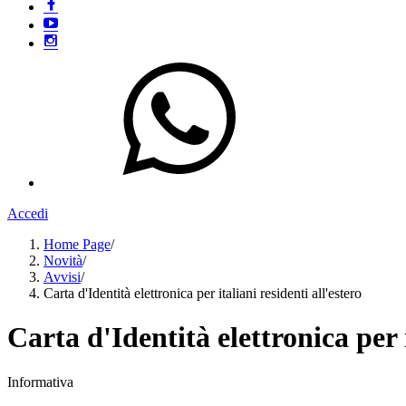
Accedi
Home Page
/
Novità
/
Avvisi
/
Carta d'Identità elettronica per italiani residenti all'estero
Carta d'Identità elettronica per i
Informativa