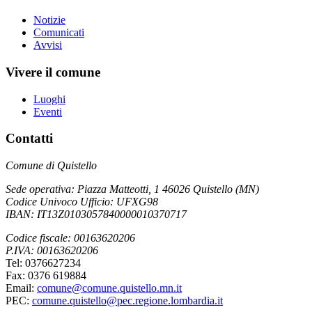
Notizie
Comunicati
Avvisi
Vivere il comune
Luoghi
Eventi
Contatti
Comune di Quistello
Sede operativa: Piazza Matteotti, 1 46026 Quistello (MN)
Codice Univoco Ufficio: UFXG98
IBAN: IT13Z0103057840000010370717
Codice fiscale: 00163620206
P.IVA: 00163620206
Tel: 0376627234
Fax: 0376 619884
Email:
comune@comune.quistello.mn.it
PEC:
comune.quistello@pec.regione.lombardia.it