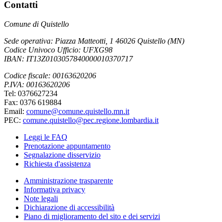
Contatti
Comune di Quistello
Sede operativa: Piazza Matteotti, 1 46026 Quistello (MN)
Codice Univoco Ufficio: UFXG98
IBAN: IT13Z0103057840000010370717
Codice fiscale: 00163620206
P.IVA: 00163620206
Tel: 0376627234
Fax: 0376 619884
Email:
comune@comune.quistello.mn.it
PEC:
comune.quistello@pec.regione.lombardia.it
Leggi le FAQ
Prenotazione appuntamento
Segnalazione disservizio
Richiesta d'assistenza
Amministrazione trasparente
Informativa privacy
Note legali
Dichiarazione di accessibilità
Piano di miglioramento del sito e dei servizi