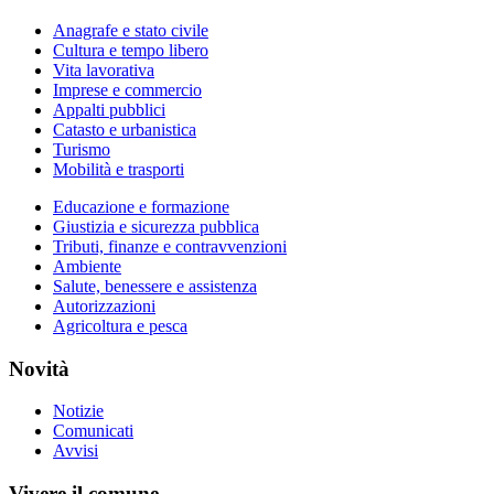
Anagrafe e stato civile
Cultura e tempo libero
Vita lavorativa
Imprese e commercio
Appalti pubblici
Catasto e urbanistica
Turismo
Mobilità e trasporti
Educazione e formazione
Giustizia e sicurezza pubblica
Tributi, finanze e contravvenzioni
Ambiente
Salute, benessere e assistenza
Autorizzazioni
Agricoltura e pesca
Novità
Notizie
Comunicati
Avvisi
Vivere il comune