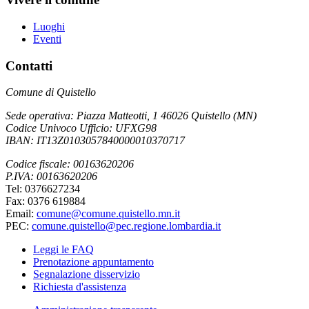
Luoghi
Eventi
Contatti
Comune di Quistello
Sede operativa: Piazza Matteotti, 1 46026 Quistello (MN)
Codice Univoco Ufficio: UFXG98
IBAN: IT13Z0103057840000010370717
Codice fiscale: 00163620206
P.IVA: 00163620206
Tel: 0376627234
Fax: 0376 619884
Email:
comune@comune.quistello.mn.it
PEC:
comune.quistello@pec.regione.lombardia.it
Leggi le FAQ
Prenotazione appuntamento
Segnalazione disservizio
Richiesta d'assistenza