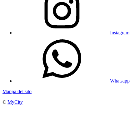
Instagram
Whatsapp
Mappa del sito
©
MyCity