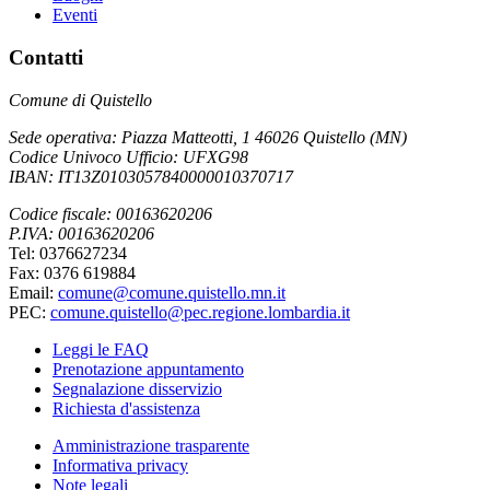
Eventi
Contatti
Comune di Quistello
Sede operativa: Piazza Matteotti, 1 46026 Quistello (MN)
Codice Univoco Ufficio: UFXG98
IBAN: IT13Z0103057840000010370717
Codice fiscale: 00163620206
P.IVA: 00163620206
Tel: 0376627234
Fax: 0376 619884
Email:
comune@comune.quistello.mn.it
PEC:
comune.quistello@pec.regione.lombardia.it
Leggi le FAQ
Prenotazione appuntamento
Segnalazione disservizio
Richiesta d'assistenza
Amministrazione trasparente
Informativa privacy
Note legali