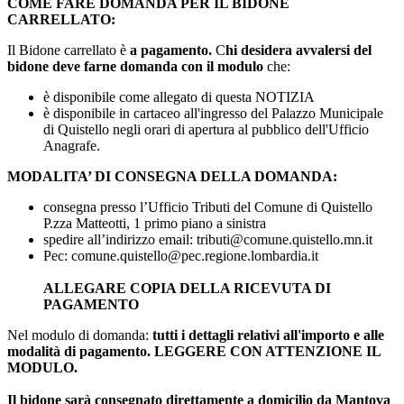
COME FARE DOMANDA PER IL BIDONE
CARRELLATO:
Il Bidone carrellato è
a pagamento.
C
hi desidera avvalersi del
bidone deve farne domanda con il modulo
che:
è disponibile come allegato di questa NOTIZIA
è disponibile in cartaceo all'ingresso del Palazzo Municipale
di Quistello negli orari di apertura al pubblico dell'Ufficio
Anagrafe.
MODALITA’ DI CONSEGNA DELLA DOMANDA:
consegna presso l’Ufficio Tributi del Comune di Quistello
P.zza Matteotti, 1 primo piano a sinistra
spedire all’indirizzo email: tributi@comune.quistello.mn.it
Pec: comune.quistello@pec.regione.lombardia.it
ALLEGARE COPIA DELLA RICEVUTA DI
PAGAMENTO
Nel modulo di domanda:
tutti i dettagli relativi all'importo e alle
modalità di pagamento. LEGGERE CON ATTENZIONE IL
MODULO.
Il bidone sarà consegnato direttamente a domicilio da Mantova