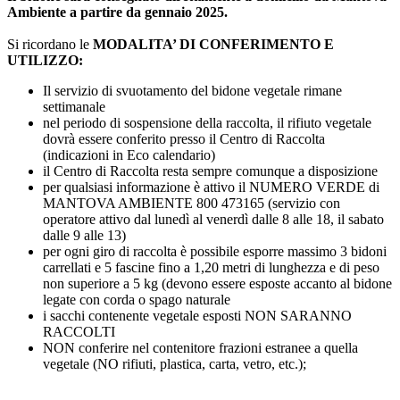
Ambiente a partire da gennaio 2025.
Si ricordano le
MODALITA’ DI CONFERIMENTO E
UTILIZZO:
Il servizio di svuotamento del bidone vegetale rimane
settimanale
nel periodo di sospensione della raccolta, il rifiuto vegetale
dovrà essere conferito presso il Centro di Raccolta
(indicazioni in Eco calendario)
il Centro di Raccolta resta sempre comunque a disposizione
per qualsiasi informazione è attivo il NUMERO VERDE di
MANTOVA AMBIENTE 800 473165 (servizio con
operatore attivo dal lunedì al venerdì dalle 8 alle 18, il sabato
dalle 9 alle 13)
per ogni giro di raccolta è possibile esporre massimo 3 bidoni
carrellati e 5 fascine fino a 1,20 metri di lunghezza e di peso
non superiore a 5 kg (devono essere esposte accanto al bidone
legate con corda o spago naturale
i sacchi contenente vegetale esposti NON SARANNO
RACCOLTI
NON conferire nel contenitore frazioni estranee a quella
vegetale (NO rifiuti, plastica, carta, vetro, etc.);